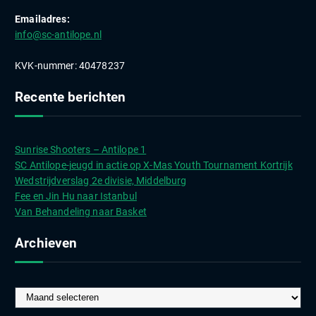
Emailadres:
info@sc-antilope.nl
KVK-nummer: 40478237
Recente berichten
Sunrise Shooters – Antilope 1
SC Antilope-jeugd in actie op X-Mas Youth Tournament Kortrijk
Wedstrijdverslag 2e divisie, Middelburg
Fee en Jin Hu naar Istanbul
Van Behandeling naar Basket
Archieven
A
r