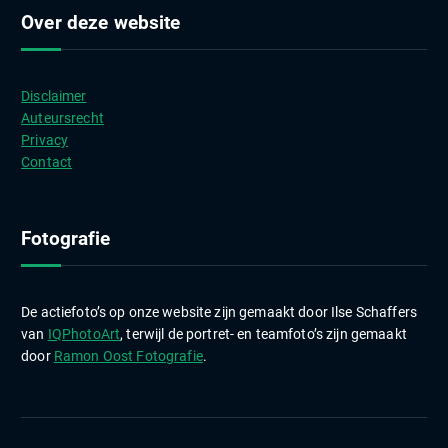
c
Over deze website
h
i
e
Disclaimer
v
Auteursrecht
e
Privacy
n
Contact
Fotografie
De actiefoto’s op onze website zijn gemaakt door Ilse Schaffers
van
IQPhotoArt
, terwijl de portret- en teamfoto’s zijn gemaakt
door
Ramon Oost Fotografie
.