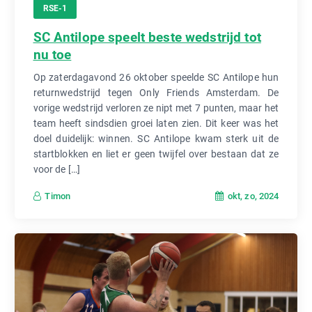
RSE-1
SC Antilope speelt beste wedstrijd tot
nu toe
Op zaterdagavond 26 oktober speelde SC Antilope hun
returnwedstrijd tegen Only Friends Amsterdam. De
vorige wedstrijd verloren ze nipt met 7 punten, maar het
team heeft sindsdien groei laten zien. Dit keer was het
doel duidelijk: winnen. SC Antilope kwam sterk uit de
startblokken en liet er geen twijfel over bestaan dat ze
voor de […]
okt, zo, 2024
Timon