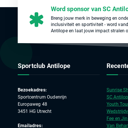
Word sponsor van SC Antil
Breng jouw merk in beweging en onde
inclusiviteit en sportiviteit - word v
Antilope en laat jouw impact stralen o
Sportclub Antilope
Recente
Bezoekadres:
Sunrise Sh
Sportcentrum Oudenrijn
SC Antilop
Europaweg 48
Youth Tou
3451 HG Utrecht
Wedstrijdv
Fee en Jin
Emailadres:
Van Behan