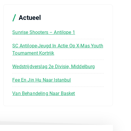
n
a
a
Actueel
r
:
Sunrise Shooters – Antilope 1
SC Antilope-Jeugd In Actie Op X-Mas Youth
Tournament Kortrijk
Wedstrijdverslag 2e Divisie, Middelburg
Fee En Jin Hu Naar Istanbul
Van Behandeling Naar Basket