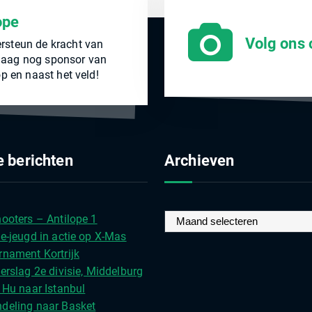
ope
Volg ons 
rsteun de kracht van
andaag nog sponsor van
p en naast het veld!
 berichten
Archieven
A
ooters – Antilope 1
r
e-jeugd in actie op X-Mas
c
rnament Kortrijk
h
erslag 2e divisie, Middelburg
i
 Hu naar Istanbul
e
deling naar Basket