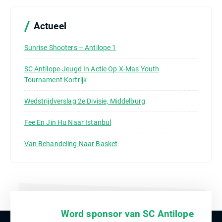
n
a
a
Actueel
r
:
Sunrise Shooters – Antilope 1
SC Antilope-Jeugd In Actie Op X-Mas Youth
Tournament Kortrijk
Wedstrijdverslag 2e Divisie, Middelburg
Fee En Jin Hu Naar Istanbul
Van Behandeling Naar Basket
Word sponsor van SC Antilope