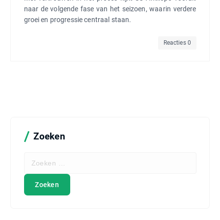
naar de volgende fase van het seizoen, waarin verdere
groei en progressie centraal staan.
Reacties 0
Zoeken
Z
o
e
k
e
n