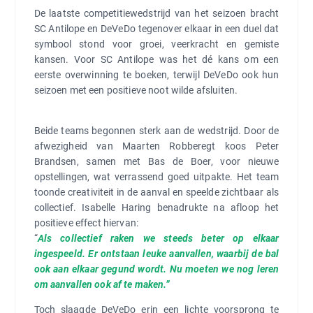
afgerond.
De laatste competitiewedstrijd van het seizoen bracht
SC Antilope en DeVeDo tegenover elkaar in een duel dat
symbool stond voor groei, veerkracht en gemiste
kansen. Voor SC Antilope was het dé kans om een
eerste overwinning te boeken, terwijl DeVeDo ook hun
seizoen met een positieve noot wilde afsluiten.
Beide teams begonnen sterk aan de wedstrijd. Door de
afwezigheid van Maarten Robberegt koos Peter
Brandsen, samen met Bas de Boer, voor nieuwe
opstellingen, wat verrassend goed uitpakte. Het team
toonde creativiteit in de aanval en speelde zichtbaar als
collectief. Isabelle Haring benadrukte na afloop het
positieve effect hiervan:
“
Als collectief raken we steeds beter op elkaar
ingespeeld. Er ontstaan leuke aanvallen, waarbij de bal
ook aan elkaar gegund wordt. Nu moeten we nog leren
om aanvallen ook af te maken.”
Toch slaagde DeVeDo erin een lichte voorsprong te