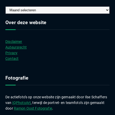
A
r
c
Over deze website
h
i
e
Disclaimer
v
Auteursrecht
e
Privacy
n
Contact
Fotografie
De actiefoto’s op onze website zijn gemaakt door Ilse Schaffers
van
IQPhotoArt
, terwijl de portret- en teamfoto’s zijn gemaakt
door
Ramon Oost Fotografie
.