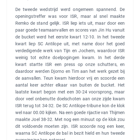
De tweede wedstrijd werd ongemeen spannend. De
openingstreffer was voor ISR, maar al snel maakte
Remko de stand gelijk. ISR liep iets uit, maar door een
paar goede teamaanvallen en scores van Jin Hu vanuit
de bucket werd het eerste kwart 12-10. In het tweede
kwart liep SC Antilope uit, met name door het goed
verdedigende werk van Tijn en Jochem, waardoor ISR
weinig tot echte doelpogingen kwam. In het derde
kwart startte ISR een press op onze schutters, en
daardoor werden Djorno en Tim aan het werk gezet bij
de aanvallen. Teun kwam hierdoor vrij en scoorde een
aantal keer achter elkaar van buiten de bucket. Het
laatste kwart begon met een 30-24 voorsprong, maar
door veel onbenutte doelschoten aan onze zijde kwam
ISR terug tot 34-32. De SC Antilope-tribune kon de klok
wel naar 00.00 kijken. Na een goede rijactie van Thijmen
maakte Joel 38-32. Met nog een minuut op de klok zou
dit voldoende moeten zijn. ISR scoorde nog een keer,
waarna SC Antilope de bal in bezit hield en hun tweede