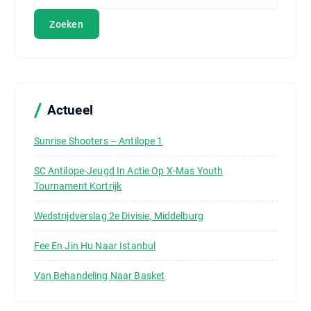
o
e
k
e
n
n
a
a
Actueel
r
:
Sunrise Shooters – Antilope 1
SC Antilope-Jeugd In Actie Op X-Mas Youth
Tournament Kortrijk
Wedstrijdverslag 2e Divisie, Middelburg
Fee En Jin Hu Naar Istanbul
Van Behandeling Naar Basket