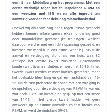
een rit naar Middelburg op het programma. Met een
eerste wedstrijd tegen het thuisspelende RBVM en
een weerzien met ISR waren alle ingrediënten
aanwezig voor een fanatieke dag rolstoelbasketbal.
Hoewel wij als team nog nooit tegen RBVM gespeeld
hebben, kennen enkele spelers elkaar onderling goed
door maandelijkse gezamenlijke trainingen. Wellicht
daardoor werd er met een lichte spanning gespeeld, en
kwamen we moeilijk in ons ritme. Waar bij RBVM de
aanval en verdediging stond als een huis, was SC
Antilope het eerste kwart zoekende. Desondanks
konden we blijven aansluiten, en werd het 10-16. In het
tweede kwart werden er meer kansen gecreëerd, maar
het doelsaldo bleef laag en gaf een ruststand van 16-
25. Na de rust probeerde de coach met een wijziging in
de opstelling door de verdediging van RBVM te komen,
wat deels lukte. Dit kwart ging gelijk op met een score
van 11-13. In het vierde kwart hadden wij geen
antwoord op de slimme aanvallen en fast breaks van
RBVM, en werd de eindstand 39-61.