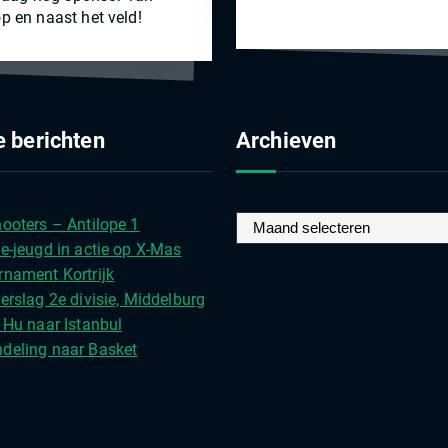
p en naast het veld!
 berichten
Archieven
A
ooters – Antilope 1
r
e-jeugd in actie op X-Mas
c
rnament Kortrijk
h
erslag 2e divisie, Middelburg
i
 Hu naar Istanbul
e
deling naar Basket
v
e
n