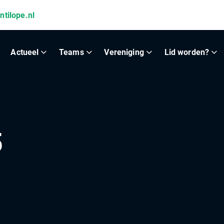
ntilope.nl
Actueel
Teams
Vereniging
Lid worden?
5