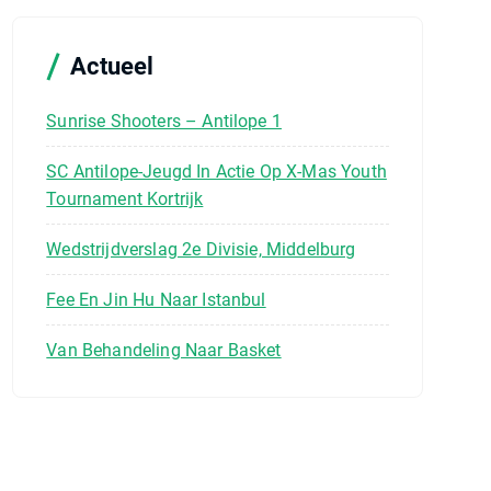
n
a
a
Actueel
r
:
Sunrise Shooters – Antilope 1
SC Antilope-Jeugd In Actie Op X-Mas Youth
Tournament Kortrijk
Wedstrijdverslag 2e Divisie, Middelburg
Fee En Jin Hu Naar Istanbul
Van Behandeling Naar Basket