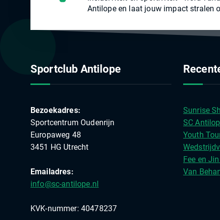
Antilope en laat jouw impact stralen o
Sportclub Antilope
Recente
Bezoekadres:
Sunrise Sh
Sportcentrum Oudenrijn
SC Antilop
Europaweg 48
Youth Tou
3451 HG Utrecht
Wedstrijdv
Fee en Jin
Emailadres:
Van Behan
info@sc-antilope.nl
KVK-nummer: 40478237