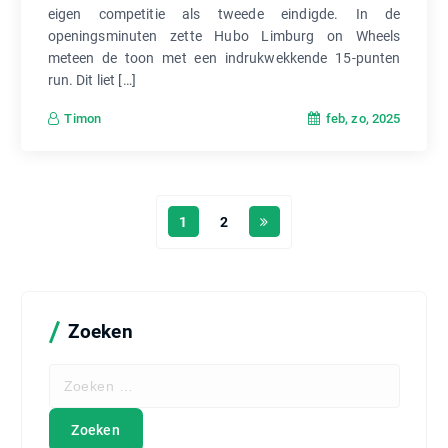
eigen competitie als tweede eindigde. In de
openingsminuten zette Hubo Limburg on Wheels
meteen de toon met een indrukwekkende 15-punten
run. Dit liet […]
feb, zo, 2025
Timon
1
2
Zoeken
Z
o
e
k