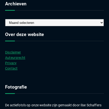
Archieven
A
r
c
Over deze website
h
i
e
Disclaimer
v
Auteursrecht
e
Privacy
n
Contact
Fotografie
De actiefoto’s op onze website zijn gemaakt door Ilse Schaffers