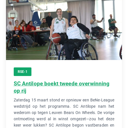
RSE-1
SC Antilope boekt tweede overwinning
op rij
Zaterdag 15 maart stond er opnieuw een BeNe-League
wedstrijd op het programma. SC Antilope nam het
wederom op tegen Leuven Bears On Wheels. De vorige
ontmoeting werd al in winst omgezet—zou het deze
keer weer lukken? SC Antilope begon vastberaden en