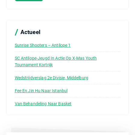
e
n
n
a
a
Actueel
r
:
Sunrise Shooters – Antilope 1
SC Antilope-Jeugd In Actie Op X-Mas Youth
Tournament Kortrijk
Wedstrijdverslag 2e Divisie, Middelburg
Fee En Jin Hu Naar Istanbul
Van Behandeling Naar Basket