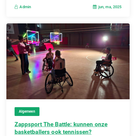
jun, ma, 2025
Admin
Algemeen
Zappsport The Battle: kunnen onze
basketballers ook tennissen?