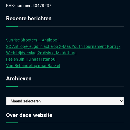
KVK-nummer: 40478237
Recente berichten
Sunrise Shooters – Antilope 1
SC Antilope-jeugd in actie op X-Mas Youth Tournament Kortrijk
Wedstrijdverslag 2e divisie, Middelburg
Fee en Jin Hu naar Istanbul
Van Behandeling naar Basket
Archieven
A
r
c
Over deze website
h
i