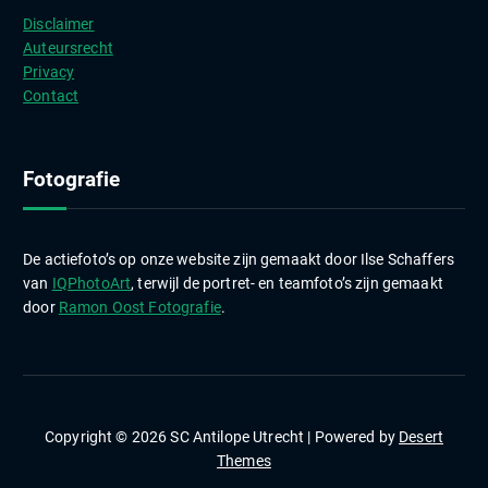
e
Disclaimer
v
Auteursrecht
e
Privacy
n
Contact
Fotografie
De actiefoto’s op onze website zijn gemaakt door Ilse Schaffers
van
IQPhotoArt
, terwijl de portret- en teamfoto’s zijn gemaakt
door
Ramon Oost Fotografie
.
Copyright © 2026 SC Antilope Utrecht | Powered by
Desert
Themes