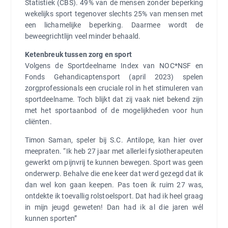
Statistiek (CBS). 49% van de mensen zonder beperking
wekelijks sport tegenover slechts 25% van mensen met
een lichamelijke beperking. Daarmee wordt de
beweegrichtlijn veel minder behaald.
Ketenbreuk tussen zorg en sport
Volgens de Sportdeelname Index van NOC*NSF en
Fonds Gehandicaptensport (april 2023) spelen
zorgprofessionals een cruciale rol in het stimuleren van
sportdeelname. Toch blijkt dat zij vaak niet bekend zijn
met het sportaanbod of de mogelijkheden voor hun
cliënten.
Timon Saman, speler bij S.C. Antilope, kan hier over
meepraten. “Ik heb 27 jaar met allerlei fysiotherapeuten
gewerkt om pijnvrij te kunnen bewegen. Sport was geen
onderwerp. Behalve die ene keer dat werd gezegd dat ik
dan wel kon gaan keepen. Pas toen ik ruim 27 was,
ontdekte ik toevallig rolstoelsport. Dat had ik heel graag
in mijn jeugd geweten! Dan had ik al die jaren wél
kunnen sporten”