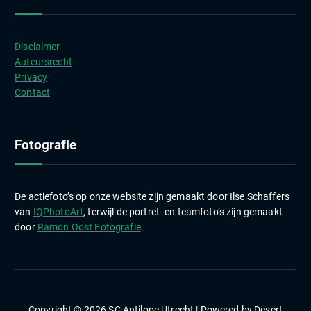
h
i
e
Disclaimer
v
Auteursrecht
e
Privacy
n
Contact
Fotografie
De actiefoto’s op onze website zijn gemaakt door Ilse Schaffers
van
IQPhotoArt
, terwijl de portret- en teamfoto’s zijn gemaakt
door
Ramon Oost Fotografie
.
Copyright © 2026 SC Antilope Utrecht | Powered by
Desert