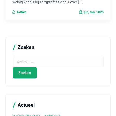
weinig kennis bij zorgprofessionals over […]
jun, ma, 2025
Admin
Zoeken
Z
o
e
k
e
n
n
a
a
Actueel
r
: