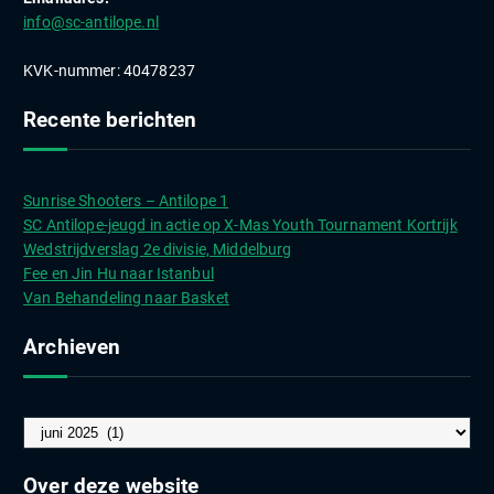
info@sc-antilope.nl
KVK-nummer: 40478237
Recente berichten
Sunrise Shooters – Antilope 1
SC Antilope-jeugd in actie op X-Mas Youth Tournament Kortrijk
Wedstrijdverslag 2e divisie, Middelburg
Fee en Jin Hu naar Istanbul
Van Behandeling naar Basket
Archieven
A
r
c
Over deze website