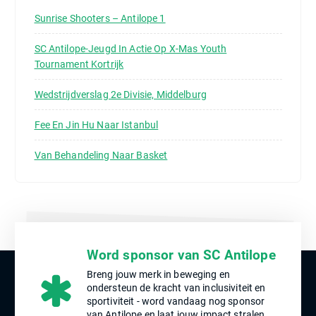
r
:
Sunrise Shooters – Antilope 1
SC Antilope-Jeugd In Actie Op X-Mas Youth
Tournament Kortrijk
Wedstrijdverslag 2e Divisie, Middelburg
Fee En Jin Hu Naar Istanbul
Van Behandeling Naar Basket
Word sponsor van SC Antilope
Breng jouw merk in beweging en
ondersteun de kracht van inclusiviteit en
sportiviteit - word vandaag nog sponsor
van Antilope en laat jouw impact stralen