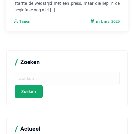
startte de wedstrijd met een press, maar die liep in de
beginfase nog niet […]
mrt, ma, 2025
Timon
Zoeken
Z
o
e
k
e
n
n
a
a
Actueel