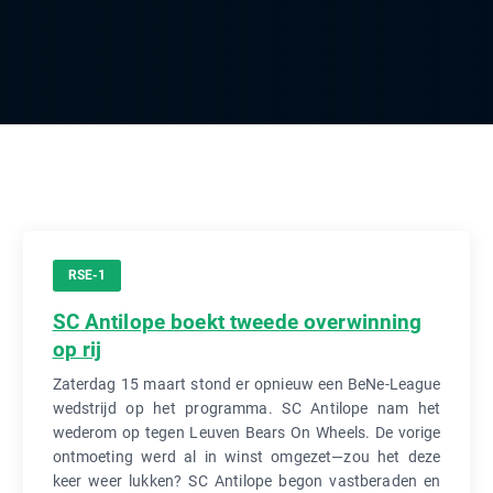
RSE-1
SC Antilope boekt tweede overwinning
op rij
Zaterdag 15 maart stond er opnieuw een BeNe-League
wedstrijd op het programma. SC Antilope nam het
wederom op tegen Leuven Bears On Wheels. De vorige
ontmoeting werd al in winst omgezet—zou het deze
keer weer lukken? SC Antilope begon vastberaden en