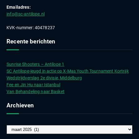
Emailadres:
info@sc-antilope.nl
KVK-nummer: 40478237
Recente berichten
Sunrise Shooters – Antilope 1
SC Antilope-jeugd in actie op X-Mas Youth Tournament Kortrijk
Wedstrijdverslag 2e divisie, Middelburg
Fee en Jin Hu naar Istanbul
Van Behandeling naar Basket
Archieven
A
r