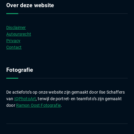
c
Over deze website
h
i
e
Disclaimer
v
Auteursrecht
e
Privacy
n
Contact
Fotografie
De actiefoto’s op onze website zijn gemaakt door Ilse Schaffers
van
IQPhotoArt
, terwijl de portret- en teamfoto’s zijn gemaakt
door
Ramon Oost Fotografie
.