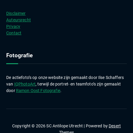
i
e
Disclaimer
v
Auteursrecht
e
Privacy
n
Contact
Fotografie
De actiefoto’s op onze website zijn gemaakt door Ilse Schaffers
van
IQPhotoArt
, terwijl de portret- en teamfoto’s zijn gemaakt
door
Ramon Oost Fotografie
.
Copyright © 2026 SC Antilope Utrecht | Powered by
Desert
Themes