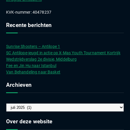
KVK-nummer: 40478237
Recente berichten
Sunrise Shooters – Antilope 1
SC Antilope-jeugd in actie op X-Mas Youth Tournament Kortrijk
Wedstrijdverslag 2e divisie, Middelburg
Fee en Jin Hu naar Istanbul
Van Behandeling naar Basket
Archieven
A
r
c
Over deze website
h