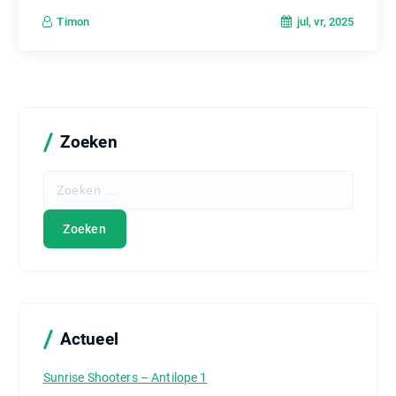
jul, vr, 2025
Timon
Zoeken
Z
o
e
k
e
n
n
a
a
Actueel
r
:
Sunrise Shooters – Antilope 1