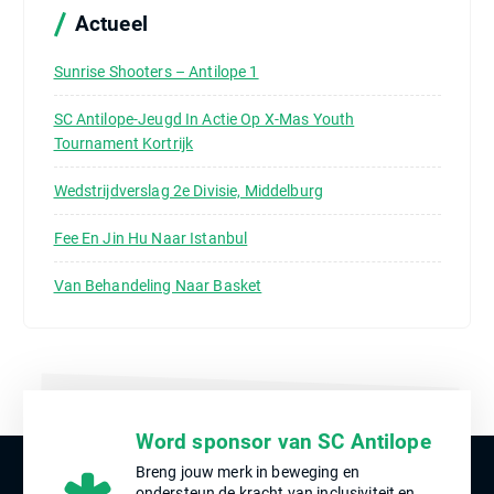
a
Actueel
r
:
Sunrise Shooters – Antilope 1
SC Antilope-Jeugd In Actie Op X-Mas Youth
Tournament Kortrijk
Wedstrijdverslag 2e Divisie, Middelburg
Fee En Jin Hu Naar Istanbul
Van Behandeling Naar Basket
Word sponsor van SC Antilope
Breng jouw merk in beweging en
ondersteun de kracht van inclusiviteit en