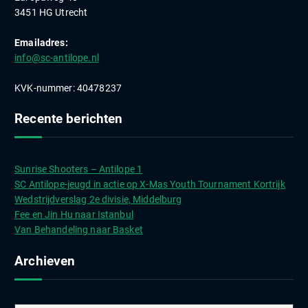
3451 HG Utrecht
Emailadres:
info@sc-antilope.nl
KVK-nummer: 40478237
Recente berichten
Sunrise Shooters – Antilope 1
SC Antilope-jeugd in actie op X-Mas Youth Tournament Kortrijk
Wedstrijdverslag 2e divisie, Middelburg
Fee en Jin Hu naar Istanbul
Van Behandeling naar Basket
Archieven