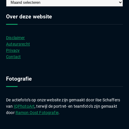
A
r
c
Over deze website
h
i
e
Disclaimer
v
Auteursrecht
e
Privacy
n
Contact
Fotografie
De actiefoto’s op onze website zijn gemaakt door Ilse Schaffers
van
IQPhotoArt
, terwijl de portret- en teamfoto’s zijn gemaakt
door
Ramon Oost Fotografie
.