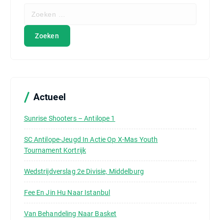
Z
o
e
k
e
n
n
a
a
Actueel
r
:
Sunrise Shooters – Antilope 1
SC Antilope-Jeugd In Actie Op X-Mas Youth
Tournament Kortrijk
Wedstrijdverslag 2e Divisie, Middelburg
Fee En Jin Hu Naar Istanbul
Van Behandeling Naar Basket