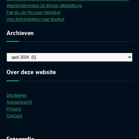
Wedstrijdverslag 2e divisie, Middelburg
Fee en Jin Hu naar Istanbul
Van Behandeling naar Basket
Archieven
A
r
c
Over deze website
h
i
e
Disclaimer
v
Auteursrecht
e
Privacy
n
Contact